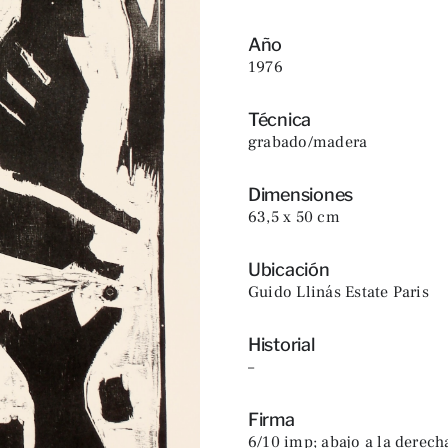
Año
1976
Técnica
grabado/madera
Dimensiones
63,5 x 50 cm
Ubicación
Guido Llinás Estate Paris
Historial
–
Firma
6/10 imp; abajo a la derech