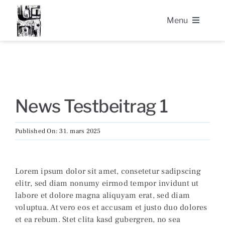
Skip
to
Menu
content
About Guido Llinás
On Black Painting
News Testbeitrag 1
Catalogue raisonné
Published On: 31. mars 2025
Archive
Lorem ipsum dolor sit amet, consetetur sadipscing
Contact
elitr, sed diam nonumy eirmod tempor invidunt ut
labore et dolore magna aliquyam erat, sed diam
voluptua. At vero eos et accusam et justo duo dolores
et ea rebum. Stet clita kasd gubergren, no sea