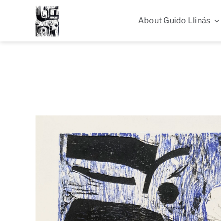
Skip
to
About Guido Llinás
content