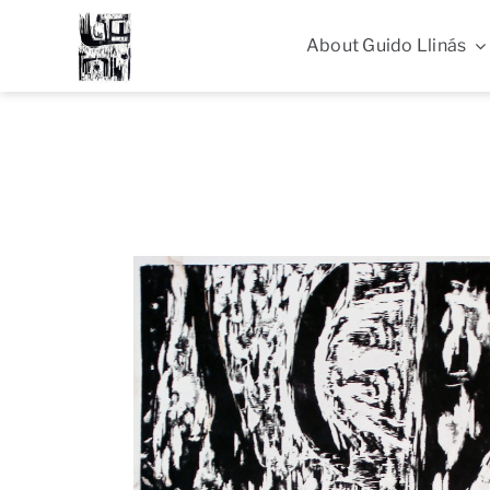
Skip
to
About Guido Llinás
content