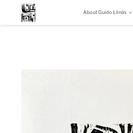
Skip
to
About Guido Llinás
content